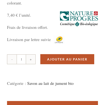
colorant.
7,40 € l’unité.
Frais de livraison offert.
Livraison par lettre suivie
AJOUTER AU PANIER
quantité
de
Lot
Catégorie :
Savon au lait de jument bio
4
savons
Cavalac