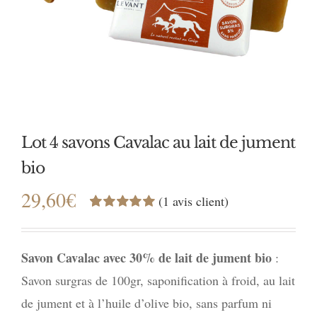
Lot 4 savons Cavalac au lait de jument
bio
29,60
€
(
1
avis client)
Noté
1
5.00
sur
5 basé sur
notation
Savon Cavalac avec 30% de lait de jument bio
:
client
Savon surgras de 100gr, saponification à froid, au lait
de jument et à l’huile d’olive bio, sans parfum ni