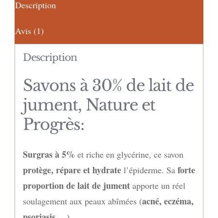
Description
au
lait
Avis (1)
de
jument
Description
bio
Savons à 30% de lait de
jument, Nature et
Progrès:
Surgras à 5%
et riche en glycérine, ce savon
protège, répare et hydrate
forte
l’épiderme. Sa
proportion de lait de jument
apporte un réel
acné, eczéma,
soulagement aux peaux abîmées (
psoriasis
,…).