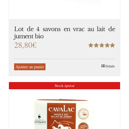
Lot de 4 savons en vrac au lait de
jument bio
28,80
€
Note
5.00
sur
5
Détails
Ajouter au panier
Stock épuisé