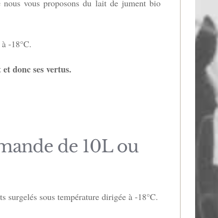
e
nous vous proposons du lait de jument bio
 à -18°C.
 et donc ses vertus.
ommande de 10L ou
ts surgelés sous température dirigée à -18°C.