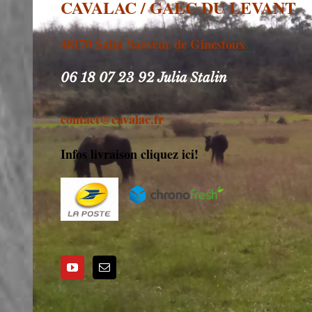
CAVALAC / GAEC DU LEVANT
48170 Saint Sauveur de Ginestoux
06 18 07 23 92 Julia Stalin
contact@cavalac.fr
Infos livraison cliquez ici!