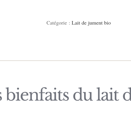
de
Lait
Catégorie :
Lait de jument bio
de
jument
bio
5L
(10x0,5L)
 bienfaits du lait