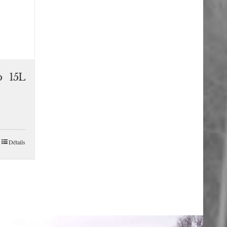
o 15L
Détails