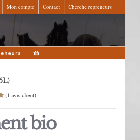
Mon compte
Contact
Cherche repreneurs
reneurs
5L)
(
1
avis client)
ur
ment
bio