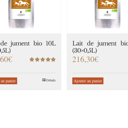
 de jument bio 10L
Lait de jument bi
,5L)
(30×0,5L)
,60
€
216,30
€
Note
5.00
sur
5
Détails
 au panier
Ajouter au panier