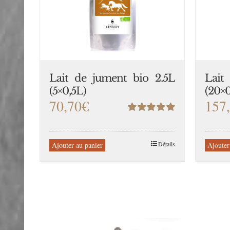
Lait de jument bio 2.5L
Lait
(5×0,5L)
(20×0
70,70
€
157
Note
5.00
sur
5
Détails
Ajouter au panier
Ajouter